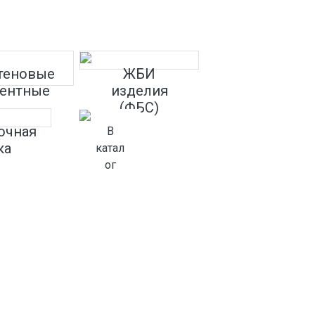
теновые
ЖБИ
ентные
изделия
(ФБС)
очная
В
ка
катал
ог