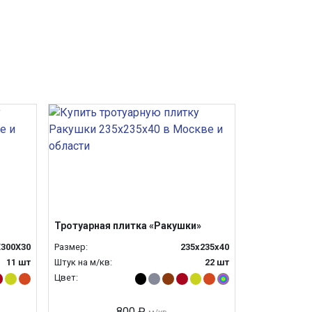
Тротуарная плитка «Ракушки»
Х300Х30
Размер:
235х235х40
11 шт
Штук на м/кв:
22 шт
Цвет:
800 ₽