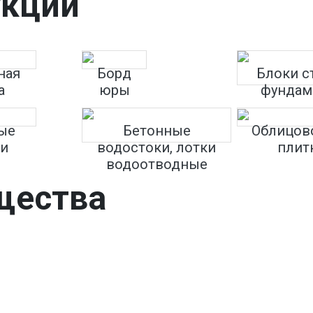
укции
ная
Борд
Блоки с
а
юры
фундам
ые
Бетонные
Облицов
ни
водостоки, лотки
плит
водоотводные
щества