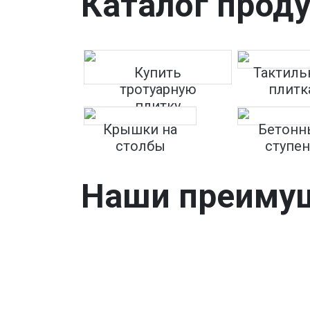
Каталог прод
Купить
Тактиль
тротуарную
плитк
плитку
Крышки на
Бетонн
столбы
ступе
Наши преиму