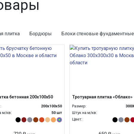
овары
я плитка
Бордюры
Блоки стеновые фундаментные
атка бетонная 200х100х50
Тротуарная плитка «Облако»
:
200х100х50
Размер:
300
а м/кв:
50 шт
Штук на м/кв:
Цвет:
720 ₽
650 ₽