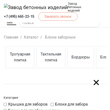
Завод
бетонных
изделий
+7 (495) 665-23-15
Заказать звонок
Главная
Каталог
Блоки заборные
Тротуарная
Тактильная
Бордюры
Блок
(Тротуарная плитка)
(Тактильная плитка)
(Бордюры)
(Блок
плитка
плитка
Категория
Крышка для заборов
Блоки для забора