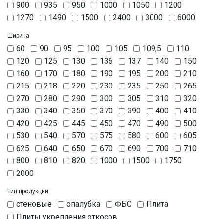
900
935
950
1000
1050
1200
1270
1490
1500
2400
3000
6000
Ширина
60
90
95
100
105
109,5
110
120
125
130
136
137
140
150
160
170
180
190
195
200
210
215
218
220
230
235
250
265
270
280
290
300
305
310
320
330
340
350
370
390
400
410
420
425
445
450
470
490
500
530
540
570
575
580
600
605
625
640
650
670
690
700
710
800
810
820
1000
1500
1750
2000
Тип продукции
стеновые
опалубка
ФБС
Плита
Плиты укрепления откосов