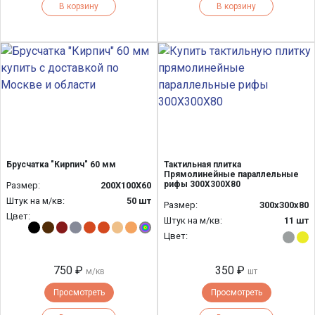
В корзину
В корзину
Брусчатка "Кирпич" 60 мм
Тактильная плитка
Прямолинейные параллельные
рифы 300Х300Х80
Размер:
200Х100Х60
Штук на м/кв:
50 шт
Размер:
300х300х80
Цвет:
Штук на м/кв:
11 шт
Цвет:
750 ₽
350 ₽
м/кв
шт
Просмотреть
Просмотреть