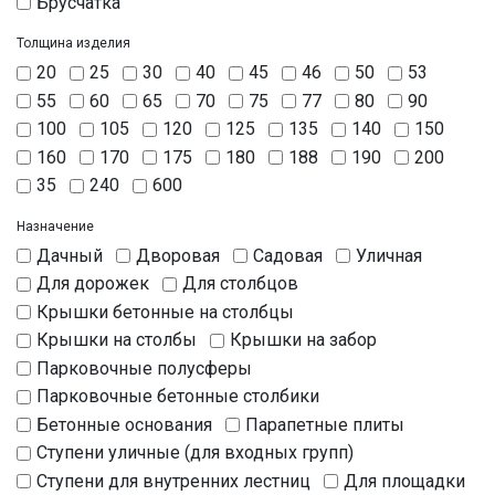
Брусчатка
Толщина изделия
20
25
30
40
45
46
50
53
55
60
65
70
75
77
80
90
100
105
120
125
135
140
150
160
170
175
180
188
190
200
35
240
600
Назначение
Дачный
Дворовая
Садовая
Уличная
Для дорожек
Для столбцов
Крышки бетонные на столбцы
Крышки на столбы
Крышки на забор
Парковочные полусферы
Парковочные бетонные столбики
Бетонные основания
Парапетные плиты
Ступени уличные (для входных групп)
Ступени для внутренних лестниц
Для площадки