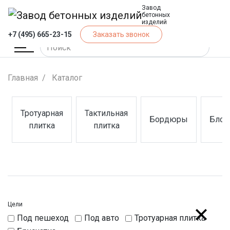
Завод
бетонных
изделий
+7 (495) 665-23-15
Заказать звонок
Главная
Каталог
Тротуарная
Тактильная
Бордюры
Блок
(Тротуарная плитка)
(Тактильная плитка)
(Бордюры)
(Блок
плитка
плитка
Цели
Под пешеход
Под авто
Тротуарная плитка