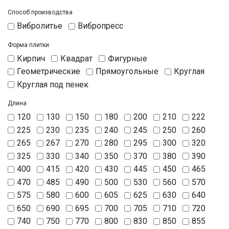
Способ производства
Вибролитье
Вибропресc
Форма плитки
Кирпич
Квадрат
Фигурные
Геометрические
Прямоугольные
Круглая
Круглая под пенек
Длина
120
130
150
180
200
210
222
225
230
235
240
245
250
260
265
267
270
280
295
300
320
325
330
340
350
370
380
390
400
415
420
430
445
450
465
470
485
490
500
530
560
570
575
580
600
605
625
630
640
650
690
695
700
705
710
720
740
750
770
800
830
850
855