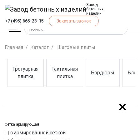
Завод
бетонных
изделий
+7 (495) 665-23-15
Заказать звонок
Главная
Каталог
Шаговые плиты
Тротуарная
Тактильная
Бордюры
Блок
(Тротуарная плитка)
(Тактильная плитка)
(Бордюры)
(Блок
плитка
плитка
Сетка армирующая
с армированной сеткой