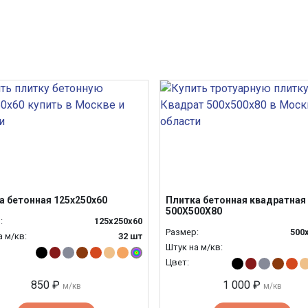
а бетонная 125х250х60
Плитка бетонная квадратная
500Х500Х80
:
125х250х60
Размер:
500
а м/кв:
32 шт
Штук на м/кв:
Цвет:
850 ₽
1 000 ₽
м/кв
м/кв