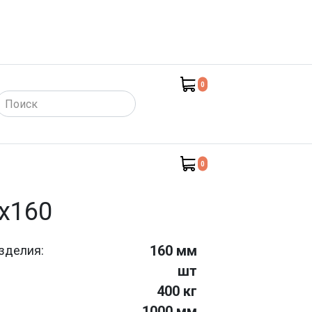
0
такты)
0
х160
160 мм
зделия:
шт
400 кг
1000 мм