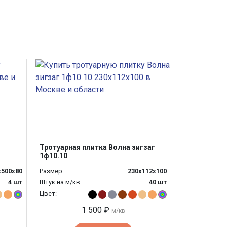
Тротуарная плитка Волна зигзаг
1ф10.10
х500х80
Размер:
230х112х100
4 шт
Штук на м/кв:
40 шт
Цвет:
1 500 ₽
м/кв