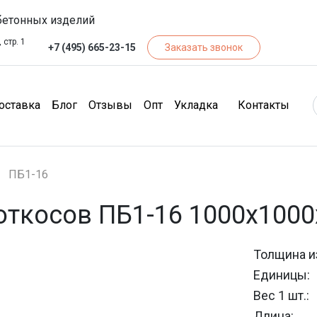
бетонных изделий
 стр. 1
+7 (495) 665-23-15
Заказать звонок
чество)
(Доставка)
(Блог)
(Отзывы)
(Опт)
(Кон
оставка
Блог
Отзывы
Опт
Укладка
Контакты
ПБ1-16
откосов ПБ1-16 1000х1000
Толщина и
Единицы:
Вес 1 шт.:
Длина: