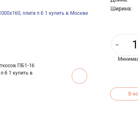
Ширина:
Тип проду
Минималь
В к