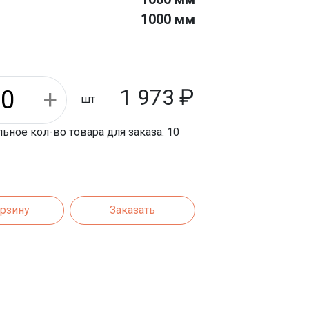
1000 мм
кции:
Плиты укрепления откосов
1 973
₽
шт
ное кол-во товара для заказа: 10
орзину
Заказать