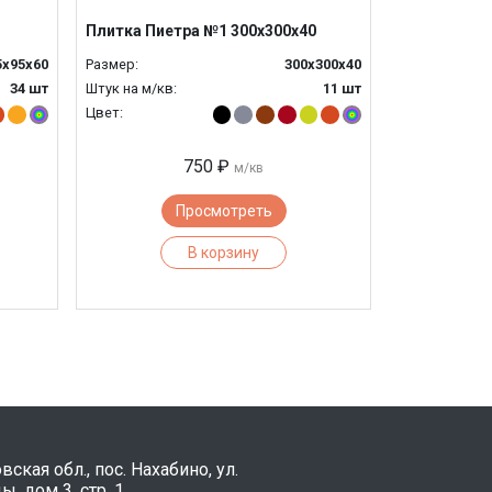
Плитка Пиетра №1 300х300х40
5х95х60
Размер:
300х300х40
34 шт
Штук на м/кв:
11 шт
Цвет:
750 ₽
м/кв
Просмотреть
В корзину
ская обл., пос. Нахабино, ул.
, дом 3, стр. 1