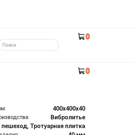
0
такты)
0
400х400х40
мм:
Вибролитье
оизводства:
 пешеход, Тротуарная плитка
40 мм
зделия: