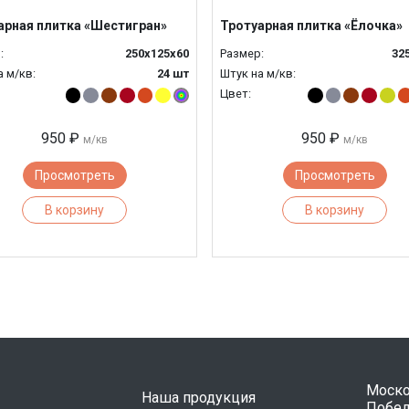
арная плитка «Шестигран»
Тротуарная плитка «Ёлочка»
:
250x125x60
Размер:
32
а м/кв:
24 шт
Штук на м/кв:
Цвет:
950 ₽
950 ₽
м/кв
м/кв
Просмотреть
Просмотреть
В корзину
В корзину
Москов
Наша продукция
Победы