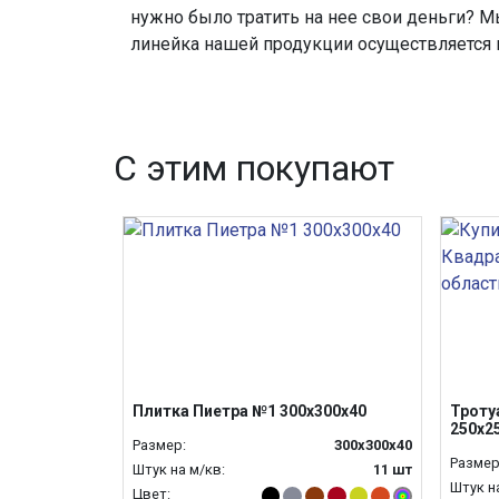
нужно было тратить на нее свои деньги? М
линейка нашей продукции осуществляется 
С этим покупают
Плитка Пиетра №1 300х300х40
Троту
250х2
Размер:
300х300х40
Размер
Штук на м/кв:
11 шт
Штук н
Цвет: