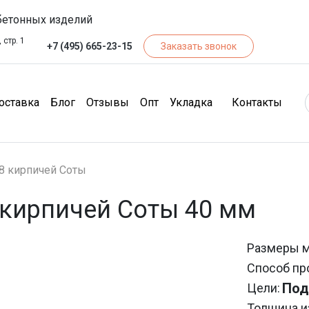
бетонных изделий
 стр. 1
+7 (495) 665-23-15
Заказать звонок
чество)
(Доставка)
(Блог)
(Отзывы)
(Опт)
(Кон
оставка
Блог
Отзывы
Опт
Укладка
Контакты
8 кирпичей Соты
 кирпичей Соты 40 мм
Размеры 
Способ пр
Под
Цели:
Толщина и