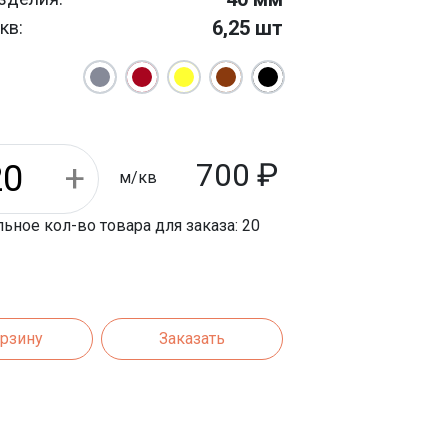
6,25 шт
кв:
10 м/кв
 м/кв:
м/кв
13 кг
400 мм
700
₽
800 кг
ета:
м/кв
ное кол-во товара для заказа: 20
орзину
Заказать