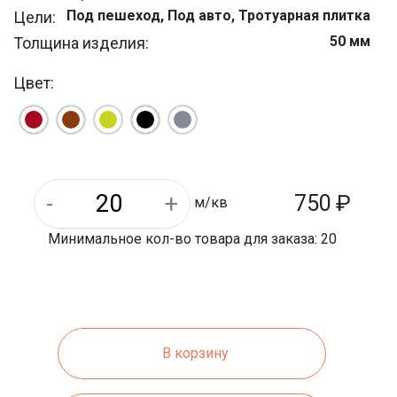
Под пешеход, Под авто, Тротуарная плитка
Цели:
50 мм
Толщина изделия:
6.25 шт
Штук на м/кв:
Цвет:
10 м/кв
На паллете м/кв:
Уличная
Назначение:
17 кг
Вес 1 шт.:
400 мм
Длина:
1000 кг
Вес 1 паллета:
750
₽
м/кв
Минимальное кол-во товара для заказа: 20
В корзину