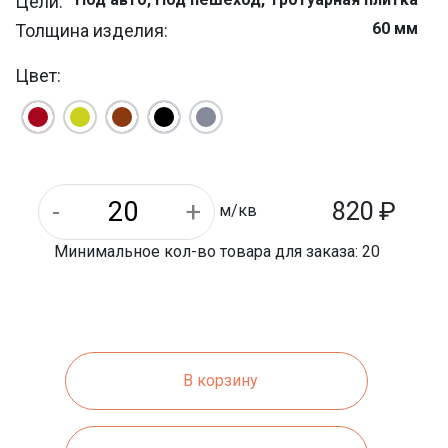
Цели:
60 мм
Толщина изделия:
4 шт
Штук на м/кв:
Цвет:
10 м/кв
На паллете м/кв:
Уличная
Назначение:
30.5 кг
Вес 1 шт.:
500 мм
Длина:
1220 кг
Вес 1 паллета:
820
₽
м/кв
Минимальное кол-во товара для заказа: 20
В корзину