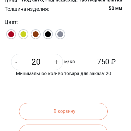
Цели:
50 мм
Толщина изделия:
4 шт
Штук на м/кв:
Цвет:
10 м/кв
На паллете м/кв:
Уличная
Назначение:
25.5 кг
Вес 1 шт.:
500 мм
Длина:
1020 кг
Вес 1 паллета:
750
₽
м/кв
Минимальное кол-во товара для заказа: 20
В корзину