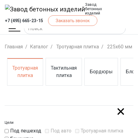
Завод
бетонных
изделий
+7 (495) 665-23-15
Заказать звонок
Главная
Каталог
Тротуарная плитка
225х60 мм
Тротуарная
Тактильная
Бордюры
Блок
(Тротуарная плитка)
(Тактильная плитка)
(Бордюры)
(Блок
плитка
плитка
Цели
Под пешеход
Под авто
Тротуарная плитка