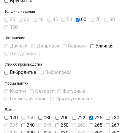
Брусчатка
Толщина изделия
25
30
40
45
50
60
70
80
100
Назначение
Дачный
Дворовая
Садовая
Уличная
Для дорожек
Способ производства
Вибролитье
Вибропресc
Форма плитки
Кирпич
Квадрат
Фигурные
Геометрические
Прямоугольные
Длина
120
150
180
200
222
225
230
235
240
245
250
260
265
267
295
300
325
330
350
400
500