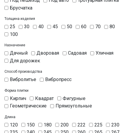
Под пешеход
Под авто
Тротуарная плитка
Брусчатка
Толщина изделия
25
30
40
45
50
60
70
80
100
Назначение
Дачный
Дворовая
Садовая
Уличная
Для дорожек
Способ производства
Вибролитье
Вибропресc
Форма плитки
Кирпич
Квадрат
Фигурные
Геометрические
Прямоугольные
Длина
120
150
180
200
222
225
230
235
240
245
250
260
265
267