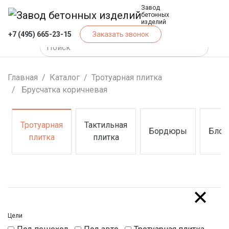
Завод
бетонных
изделий
+7 (495) 665-23-15
Заказать звонок
Главная
Каталог
Тротуарная плитка
Брусчатка коричневая
Тротуарная
Тактильная
Бордюры
Блок
(Тротуарная плитка)
(Тактильная плитка)
(Бордюры)
(Блок
плитка
плитка
Цели