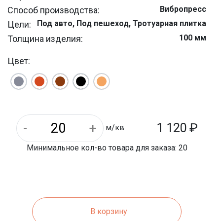
Вибропресc
Способ производства:
Под авто, Под пешеход, Тротуарная плитка
Цели:
100 мм
Толщина изделия:
50 шт
Штук на м/кв:
Цвет:
8 м/кв
На паллете м/кв:
Дворовая, Для дорожек, Уличная
Назначение:
4,2 кг
Вес 1 шт.:
200 мм
Длина:
1680 кг
Вес 1 паллета:
1 120
₽
м/кв
Минимальное кол-во товара для заказа: 20
В корзину