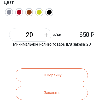
Цвет:
10 м/кв
На паллете м/кв:
Уличная
Назначение:
5.6 кг
Вес 1 шт.:
300 мм
Длина:
600 кг
Вес 1 паллета:
650
₽
м/кв
Минимальное кол-во товара для заказа: 20
В корзину
Заказать