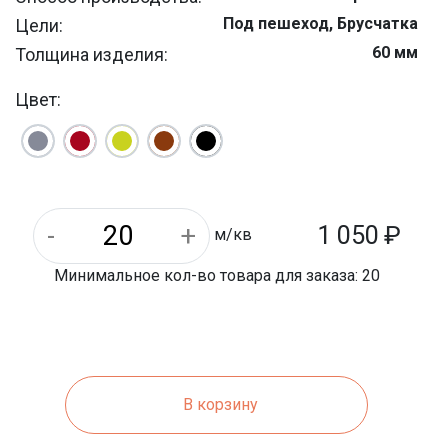
Под пешеход, Брусчатка
Цели:
60 мм
Толщина изделия:
45 шт
Штук на м/кв:
Цвет:
10 м/кв
На паллете м/кв:
Уличная
Назначение:
2.7 кг
Вес 1 шт.:
120 мм
Длина:
1200 кг
Вес 1 паллета:
1 050
₽
м/кв
Минимальное кол-во товара для заказа: 20
В корзину