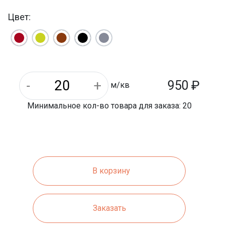
40 шт
Штук на м/кв:
Цвет:
10 м/кв
На паллете м/кв:
Уличная
Назначение:
3 кг
Вес 1 шт.:
222 мм
Длина:
1200 кг
Вес 1 паллета:
950
₽
м/кв
Минимальное кол-во товара для заказа: 20
В корзину
Заказать