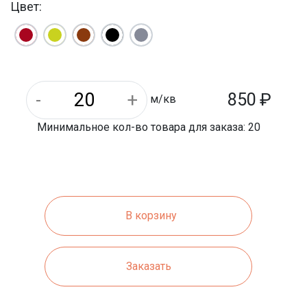
Цвет:
10 м/кв
На паллете м/кв:
Дачный, Садовая
Назначение:
2.5 - 2.9 кг
Вес 1 шт.:
260 мм
Длина:
1000 кг
Вес 1 паллета:
850
₽
м/кв
Минимальное кол-во товара для заказа: 20
В корзину
Заказать