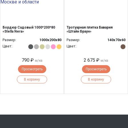
Бордюр Садовый 1000*200*80
Тротуарная плитка Бавария
«Stella Nera»
«Штайн Браун»
Размер:
1000х200х80
Размер:
140х70х60
Цвет:
Цвет:
790 ₽
2 675 ₽
м/кв
м/кв
Просмотреть
Просмотреть
В корзину
В корзину