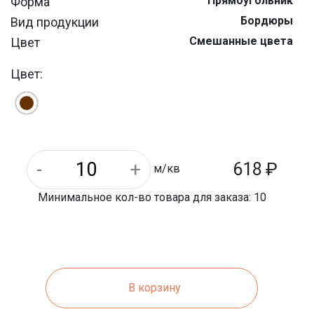
Прямоугольник
Форма
Бордюры
Вид продукции
Смешанные цвета
Цвет
80мм
Толщина (высота) изделия
Цвет:
6665-91
ГОСТ
B30
Класс бетона (прочность)
Btb 4,0
Класс бетона (растяжение)
F200
Морозостойкость
0,7г/см2
Истираемость
618
₽
м/кв
не более 6%
Водопоглощение
Минимальное кол-во товара для заказа: 10
В корзину