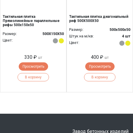
Тактильная плитка
Тактильная плитка диагональный
Прямолинейные параллельные
риф 500Х500Х50
рифы 500x150x50
Размер:
500x500x50
Размер:
500Х150Х50
Штук на м/кв:
4 шт
Цвет:
Цвет:
330 ₽
400 ₽
шт
шт
Просмотреть
Просмотреть
В корзину
В корзину
Завод бетонных изделий