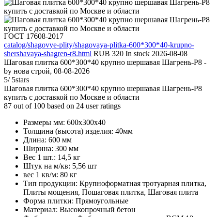
ГОСТ 17608-2017
catalog/shagovye-plity/shagovaya-plitka-600*300*40-krupno-
shershavaya-shagren-r8.html
RUB
320
In stock
2026-08-08
Шаговая плитка 600*300*40 крупно шершавая Шагрень-Р8
-
by
нова строй
,
08-08-2026
5
/
5
stars
Шаговая плитка 600*300*40 крупно шершавая Шагрень-Р8
купить с доставкой по Москве и области
87
out of
100
based on
24
user ratings
Размеры мм:
600х300х40
Толщина (высота) изделия:
40мм
Длина:
600 мм
Ширина:
300 мм
Вес 1 шт.:
14,5 кг
Штук на м/кв:
5,56 шт
вес 1 кв/м:
80 кг
Тип продукции:
Крупноформатная тротуарная плитка,
Плиты мощения, Пошаговая плитка, Шаговая плита
Форма плитки:
Прямоугольные
Материал:
Высокопрочный бетон