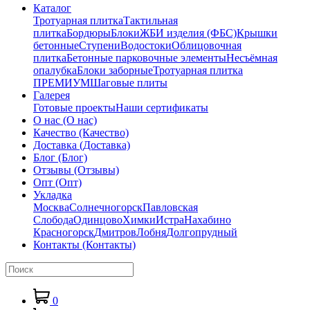
Каталог
Тротуарная плитка
Тактильная
плитка
Бордюры
Блоки
ЖБИ изделия (ФБС)
Крышки
бетонные
Ступени
Водостоки
Облицовочная
плитка
Бетонные парковочные элементы
Несъёмная
опалубка
Блоки заборные
Тротуарная плитка
ПРЕМИУМ
Шаговые плиты
Галерея
Готовые проекты
Наши сертификаты
О нас
(О нас)
Качество
(Качество)
Доставка
(Доставка)
Блог
(Блог)
Отзывы
(Отзывы)
Опт
(Опт)
Укладка
Москва
Солнечногорск
Павловская
Слобода
Одинцово
Химки
Истра
Нахабино
Красногорск
Дмитров
Лобня
Долгопрудный
Контакты
(Контакты)
0