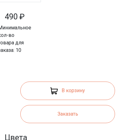
490
₽
Минимальное
кол-во
товара для
заказа: 10
В корзину
Заказать
Цвета