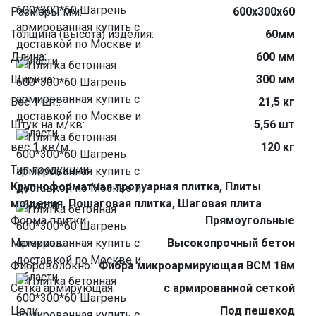
Размеры мм:
600х300х60
Толщина (высота) изделия:
60мм
Длина:
600 мм
Ширина:
300 мм
Вес 1 шт.:
21,5 кг
Штук на м/кв:
5,56 шт
вес 1 кв/м:
120 кг
Тип продукции:
Крупноформатная тротуарная плитка, Плиты
мощения, Пошаговая плитка, Шаговая плита
Форма плитки:
Прямоугольные
Материал:
Высокопрочный бетон
Фиброволокно:
Фибра микроармирующая ВСМ 18м
Сетка армирующая:
с армированной сеткой
Цели:
Под пешеход