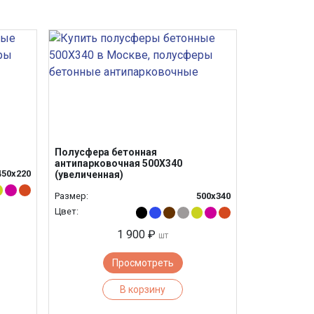
Полусфера бетонная
антипарковочная 500Х340
450х220
(увеличенная)
Размер:
500х340
Цвет:
1 900 ₽
шт
Просмотреть
В корзину