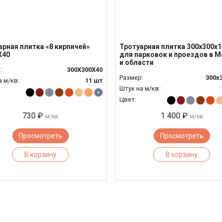
арная плитка «8 кирпичей»
Тротуарная плитка 300х300х1
Х40
для парковок и проездов в 
и области
:
300Х300Х40
Размер:
300х
а м/кв:
11 шт
Штук на м/кв:
Цвет:
730 ₽
1 400 ₽
м/кв
м/кв
Просмотреть
Просмотреть
В корзину
В корзину