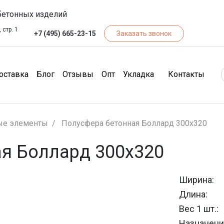
бетонных изделий
 стр. 1
+7 (495) 665-23-15
Заказать звонок
чество)
(Доставка)
(Блог)
(Отзывы)
(Опт)
(Кон
оставка
Блог
Отзывы
Опт
Укладка
Контакты
ые элементы
Полусфера бетонная Боллард 300х320
я Боллард 300х320
Ширина:
Длина:
Вес 1 шт.:
Назначени