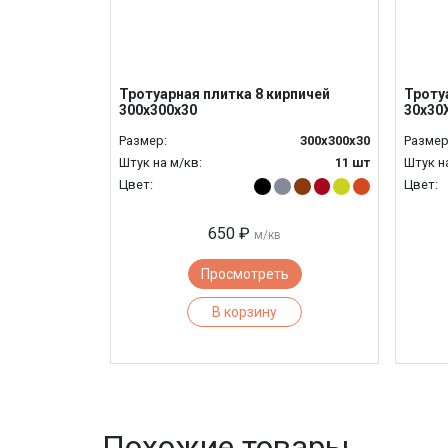
Тротуарная плитка 8 кирпичей
Троту
300х300х30
30х30
Размер:
300х300х30
Размер
Штук на м/кв:
11 шт
Штук н
Цвет:
Цвет:
650 ₽
м/кв
Просмотреть
В корзину
Похожие товары