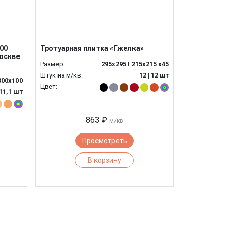
00
Тротуарная плитка «Гжелка»
Москве
Размер:
295x295 I 215x215 x45
Штук на м/кв:
12 | 12 шт
300х100
Цвет:
11,1 шт
863 ₽
м/кв
Просмотреть
В корзину