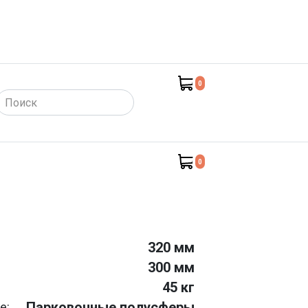
0
такты)
0
320 мм
300 мм
45 кг
Парковочные полусферы
е: