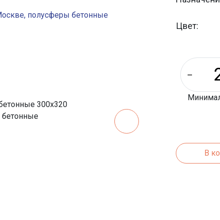
Цвет:
Минималь
В к