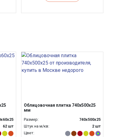
х25
Облицовочная плитка 740х500х25
мм
0х60х25
Размер:
740x500x25
62 шт
Штук на м/кв:
2 шт
Цвет: