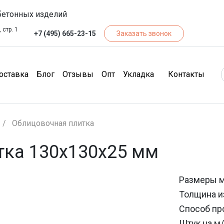
бетонных изделий
 стр. 1
+7 (495) 665-23-15
Заказать звонок
чество)
(Доставка)
(Блог)
(Отзывы)
(Опт)
(Кон
оставка
Блог
Отзывы
Опт
Укладка
Контакты
Облицовочная плитка
тка 130х130х25 мм
Размеры 
Толщина и
Способ пр
Штук на м