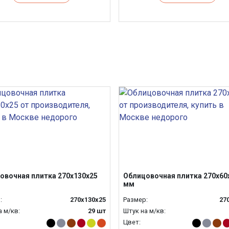
овочная плитка 270х130х25
Облицовочная плитка 270х60
мм
:
270х130х25
Размер:
27
а м/кв:
29 шт
Штук на м/кв:
Цвет: