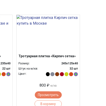
»
Тротуарная плитка «Кирпич сетка»
х235х40
Размер:
245x125x40
22 шт
Штук на м/кв:
32 шт
Цвет:
800 ₽
м/кв
Просмотреть
В корзину