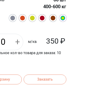
400-600 кг
130 мм
мм
350
₽
м/кв
ное кол-во товара для заказа: 10
орзину
Заказать