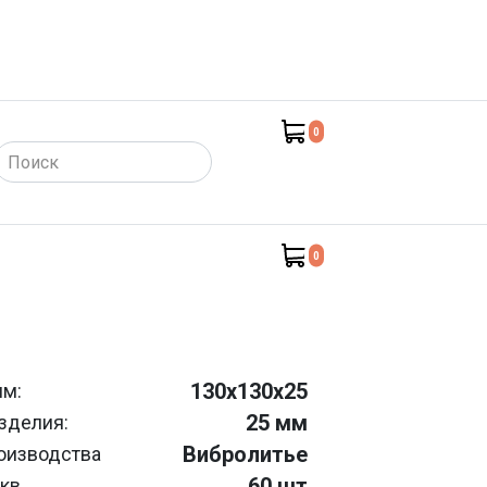
0
такты)
0
130х130х25
мм:
25 мм
зделия:
Вибролитье
оизводства
60 шт
/кв