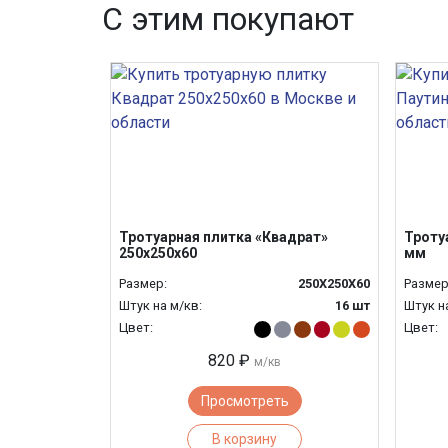
С этим покупают
Тротуарная плитка «Квадрат»
Троту
250х250х60
мм
Размер:
250Х250Х60
Размер
Штук на м/кв:
16 шт
Штук н
Цвет:
Цвет:
820 ₽
м/кв
Просмотреть
В корзину