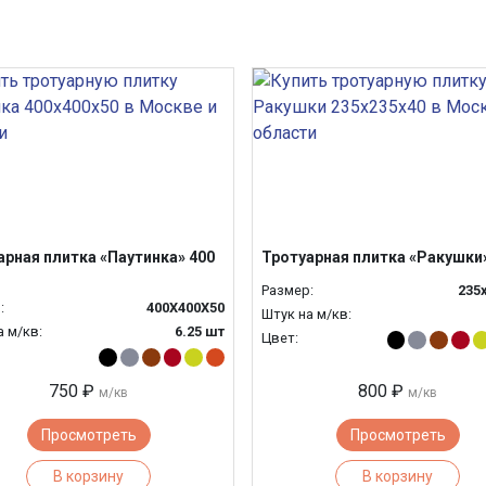
арная плитка «Паутинка» 400
Тротуарная плитка «Ракушки
Размер:
235
:
400Х400Х50
Штук на м/кв:
а м/кв:
6.25 шт
Цвет:
750 ₽
800 ₽
м/кв
м/кв
Просмотреть
Просмотреть
В корзину
В корзину