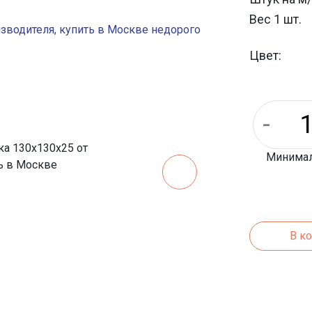
Вес 1 шт.
Длина
Цвет:
Ширина
Минималь
В к