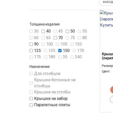
Толщина изделия
30
40
45
50
55
60
65
70
75
80
90
100
105
120
125
135
150
170
Крышк
175
180
35
240
(пара
Размер
Назначение
Цвет:
Для столбцов
Крышки бетонные на
столбцы
Крышки на столбы
Крышки на забор
Парапетные плиты