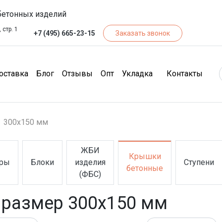
бетонных изделий
 стр. 1
+7 (495) 665-23-15
Заказать звонок
чество)
(Доставка)
(Блог)
(Отзывы)
(Опт)
(Кон
оставка
Блог
Отзывы
Опт
Укладка
Контакты
300х150 мм
ЖБИ
Крышки
ры
Блоки
изделия
Ступени
юры)
(Блоки)
(ЖБИ изделия (ФБС))
(Крышки бетонные)
(Ступени)
бетонные
(ФБС)
 размер 300х150 мм