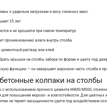
чивы к ударным нагрузкам и весу снежных масс.
ает 25 лет.
ются и не крошатся при смене температур.
ует проникновению влаги внутрь
столба
.
 цементный раствор или клей.
брать
крышки на столбы забора
по форме и цвету под диза
ескую функцию — он завершает верхнюю часть
столба
и п
бетонные колпаки на столбы
р
с использованием прочного цемента М400/М500, отсеянно
 для повышения морозо- и влагостойкости. Для цветных 
лпак
не теряет насыщенности цвета под воздействием сол