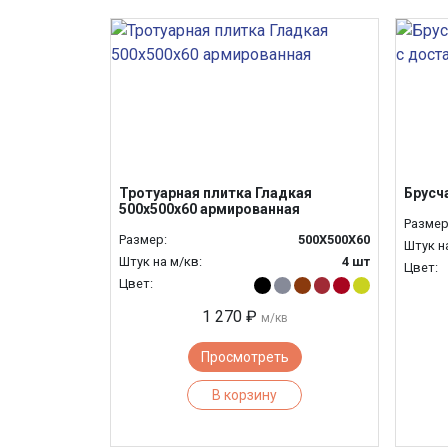
Тротуарная плитка Гладкая
Брусч
500х500х60 армированная
Размер
Размер:
500Х500Х60
Штук н
Штук на м/кв:
4 шт
Цвет:
Цвет:
1 270 ₽
м/кв
Просмотреть
В корзину