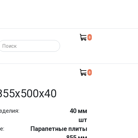
0
такты)
0
855х500х40
40 мм
зделия:
шт
Парапетные плиты
е:
855 мм