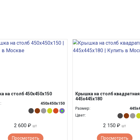
а на столб 450х450х150
Крышка на столб квадратная
445х445х180
:
450х450х150
Размер:
445х
Цвет:
2 600 ₽
2 150 ₽
шт
шт
Просмотреть
Просмотреть