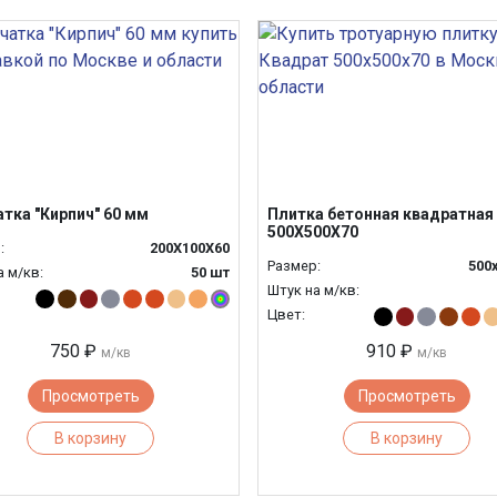
атка "Кирпич" 60 мм
Плитка бетонная квадратная
500Х500Х70
:
200Х100Х60
Размер:
500
а м/кв:
50 шт
Штук на м/кв:
Цвет:
750 ₽
910 ₽
м/кв
м/кв
Просмотреть
Просмотреть
В корзину
В корзину