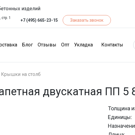
бетонных изделий
 стр. 1
+7 (495) 665-23-15
Заказать звонок
чество)
(Доставка)
(Блог)
(Отзывы)
(Опт)
(Кон
оставка
Блог
Отзывы
Опт
Укладка
Контакты
Крышки на столб
петная двускатная ПП 5 
Толщина и
Единицы:
Назначени
Длина: