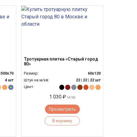
Тротуарная плитка «Старый город
80»
х500х70
Размер:
60х120
4 шт
Штук на м/кв:
22 | 22 | 22 шт
Цвет:
1 030 ₽
м/кв
Просмотреть
В корзину