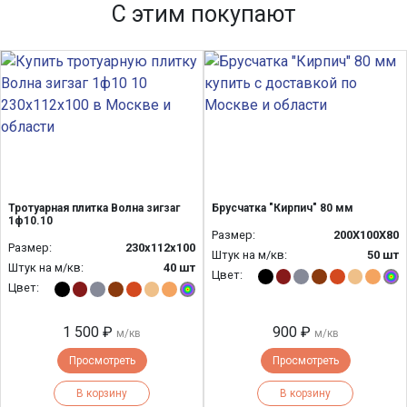
С этим покупают
Тротуарная плитка Волна зигзаг
Брусчатка "Кирпич" 80 мм
1ф10.10
Размер:
200Х100Х80
Размер:
230х112х100
Штук на м/кв:
50 шт
Штук на м/кв:
40 шт
Цвет:
Цвет:
1 500 ₽
900 ₽
м/кв
м/кв
Просмотреть
Просмотреть
В корзину
В корзину