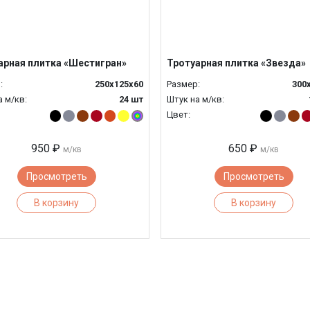
арная плитка «Шестигран»
Тротуарная плитка «Звезда»
:
250x125x60
Размер:
300
а м/кв:
24 шт
Штук на м/кв:
Цвет:
950 ₽
650 ₽
м/кв
м/кв
Просмотреть
Просмотреть
В корзину
В корзину