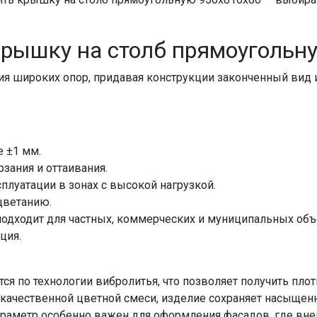
крышку на столб прямоугольн
я широких опор, придавая конструкции законченный вид 
е ±1 мм.
зания и оттаивания.
луатации в зонах с высокой нагрузкой.
цветанию.
подходит для частных, коммерческих и муниципальных объ
ция.
ся по технологии вибролитья, что позволяет получить пло
 качественной цветной смеси, изделие сохраняет насыщен
параметр особенно важен для оформления фасадов, где вн