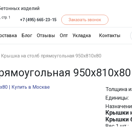
бетонных изделий
 стр. 1
+7 (495) 665-23-15
Заказать звонок
чество)
(Доставка)
(Блог)
(Отзывы)
(Опт)
(Кон
оставка
Блог
Отзывы
Опт
Укладка
Контакты
Крышка на столб прямоугольная 950х810х80
рямоугольная 950х810х80
Толщина и
Единицы:
Назначени
Крышки н
Крышки 
Вес 1 шт.: