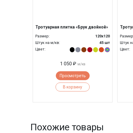
Тротуарная плитка «Брук двойной»
Троту
Размер:
120x120
Размер
Штук на м/кв:
45 шт
Штук н
Цвет:
Цвет:
1 050 ₽
м/кв
Просмотреть
В корзину
Похожие товары