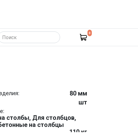
0
такты)
80 мм
зделия:
шт
е:
а столбы, Для столбцов,
бетонные на столбцы
110 кг