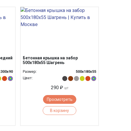
редний
Бетонная крышка на забор
500х180х55 Шагрень
х300х90
Размер:
500х180х55
Цвет:
290 ₽
шт
Просмотреть
В корзину