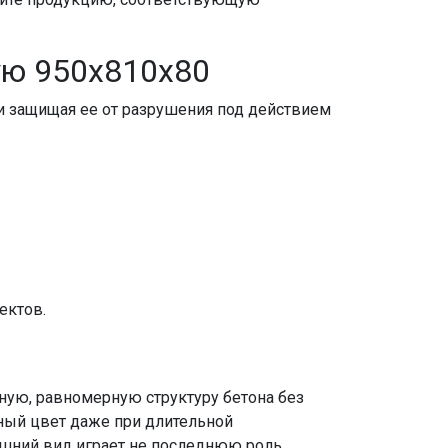
ую 950х810х80
и защищая ее от разрушения под действием
ектов.
тную, равномерную структуру бетона без
ный цвет даже при длительной
ешний вид играет не последнюю роль.