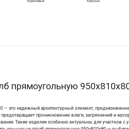
Коричневый
Красный
олб прямоугольную 950х810х80
80 — это надежный архитектурный элемент, предназначен
предотвращает проникновение влаги, загрязнений и мусор
вания. Такие изделия особенно актуальны для участков с
купить крышку на столб прямоугольную 950х810х80 — выби