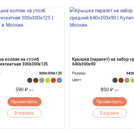
а колпак на столб
Крышка (парапет) на забор с
ехскатная 300х300х125
640х300х90
:
300х300х125
Размер:
640
Цвет:
590 ₽
850 ₽
шт
шт
Просмотреть
Просмотреть
В корзину
В корзину