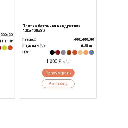
Плитка бетонная квадратная
400х400х80
х300х30
Размер:
400х400х80
11.1 шт
Штук на м/кв:
6,25 шт
Цвет:
1 000 ₽
м/кв
Просмотреть
В корзину