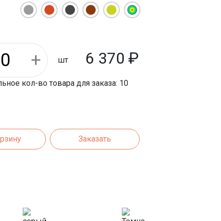
950 мм
810 мм
6 370
₽
шт
ное кол-во товара для заказа: 10
орзину
Заказать