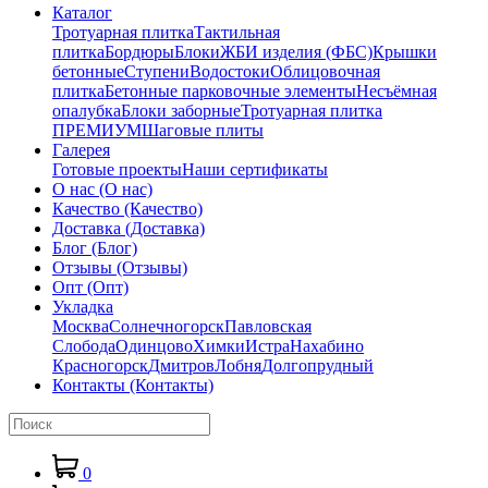
Каталог
Тротуарная плитка
Тактильная
плитка
Бордюры
Блоки
ЖБИ изделия (ФБС)
Крышки
бетонные
Ступени
Водостоки
Облицовочная
плитка
Бетонные парковочные элементы
Несъёмная
опалубка
Блоки заборные
Тротуарная плитка
ПРЕМИУМ
Шаговые плиты
Галерея
Готовые проекты
Наши сертификаты
О нас
(О нас)
Качество
(Качество)
Доставка
(Доставка)
Блог
(Блог)
Отзывы
(Отзывы)
Опт
(Опт)
Укладка
Москва
Солнечногорск
Павловская
Слобода
Одинцово
Химки
Истра
Нахабино
Красногорск
Дмитров
Лобня
Долгопрудный
Контакты
(Контакты)
0