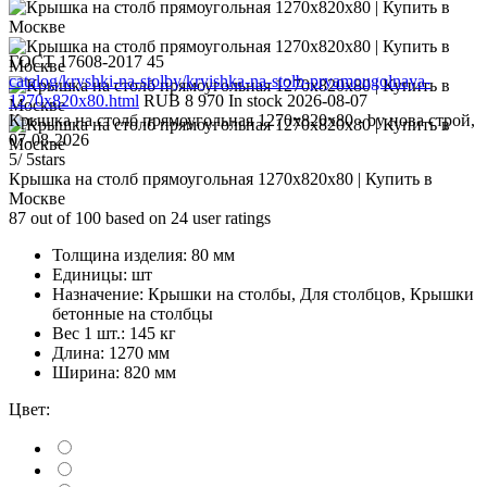
ГОСТ 17608-2017
45
catalog/kryshki-na-stolby/kryishka-na-stolb-pryamougolnaya-
1270x820x80.html
RUB
8 970
In stock
2026-08-07
Крышка на столб прямоугольная 1270х820х80
- by
нова строй
,
07-08-2026
5
/
5
stars
Крышка на столб прямоугольная 1270х820х80 | Купить в
Москве
87
out of
100
based on
24
user ratings
Толщина изделия:
80 мм
Единицы:
шт
Назначение:
Крышки на столбы, Для столбцов, Крышки
бетонные на столбцы
Вес 1 шт.:
145 кг
Длина:
1270 мм
Ширина:
820 мм
Цвет: