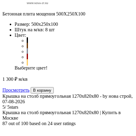
Бетонная плита мощения 500Х250Х100
Размер:
500х250х100
Штук на м/кв:
8 шт
Цвет:
Выберите цвет!
1 300 ₽
м/кв
Просмотреть
В корзину
Крышка на столб прямоугольная 1270х820х80
- by
нова строй
,
07-08-2026
5
/
5
stars
Крышка на столб прямоугольная 1270х820х80 | Купить в
Москве
87
out of
100
based on
24
user ratings