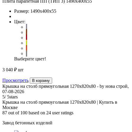
Плита парапетная ПП (ТИП 3) 1490x400x55
Размер:
1490х400х55
Цвет:
Выберите цвет!
3 040 ₽
шт
Просмотреть
В корзину
Крышка на столб прямоугольная 1270х820х80
- by
нова строй
,
07-08-2026
5
/
5
stars
Крышка на столб прямоугольная 1270х820х80 | Купить в
Москве
87
out of
100
based on
24
user ratings
Завод бетонных изделий