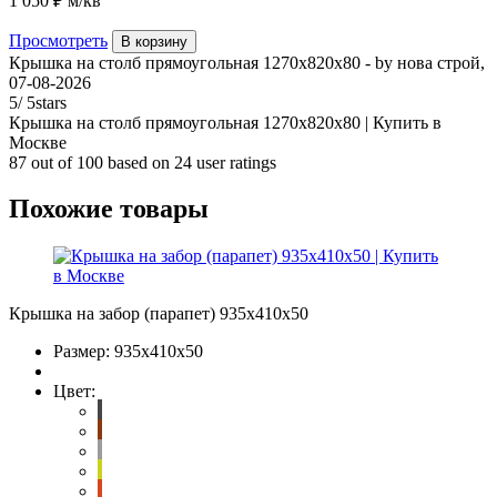
1 050 ₽
м/кв
Просмотреть
В корзину
Крышка на столб прямоугольная 1270х820х80
- by
нова строй
,
07-08-2026
5
/
5
stars
Крышка на столб прямоугольная 1270х820х80 | Купить в
Москве
87
out of
100
based on
24
user ratings
Похожие товары
Крышка на забор (парапет) 935х410х50
Размер:
935х410х50
Цвет: