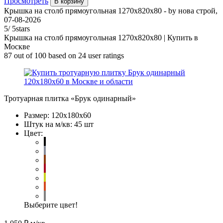
Просмотреть
В корзину
Крышка на столб прямоугольная 1270х820х80
- by
нова строй
,
07-08-2026
5
/
5
stars
Крышка на столб прямоугольная 1270х820х80 | Купить в
Москве
87
out of
100
based on
24
user ratings
Тротуарная плитка «Брук одинарный»
Размер:
120x180x60
Штук на м/кв:
45 шт
Цвет:
Выберите цвет!