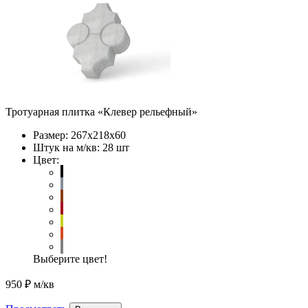
Тротуарная плитка «Клевер рельефный»
Размер:
267х218х60
Штук на м/кв:
28 шт
Цвет:
Выберите цвет!
950 ₽
м/кв