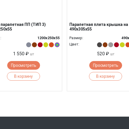
 парапетная ПП (ТИП 3)
Парапетная плита крышка на
250x55
490х305х55
:
1200х250х55
Размер:
490
Цвет:
1 550 ₽
520 ₽
шт
шт
Просмотреть
Просмотреть
В корзину
В корзину