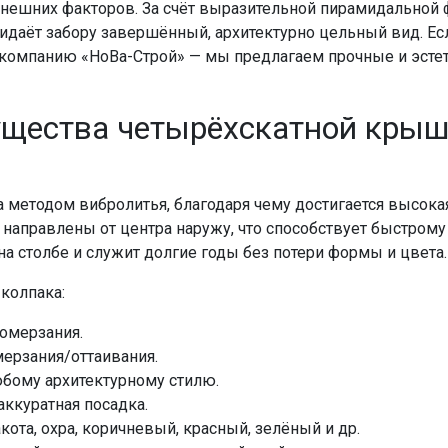
т внешних факторов. За счёт выразительной пирамидально
ридаёт забору завершённый, архитектурно цельный вид. Е
в компанию «НоВа-Строй» — мы предлагаем прочные и эсте
ущества четырёхскатной крыш
 методом вибролитья, благодаря чему достигается высокая 
направлены от центра наружу, что способствует быстрому
а столбе и служит долгие годы без потери формы и цвета.
колпака:
ромерзания.
мерзания/оттаивания.
юбому архитектурному стилю.
аккуратная посадка.
кота, охра, коричневый, красный, зелёный и др.