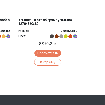
 забор
Крышка на столб прямоугольная
1270х820х80
х305х55
Размер:
1270х820х80
Цвет:
8 970 ₽
шт
Просмотреть
В корзину