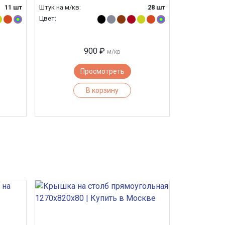
11 шт
Штук на м/кв:
28 шт
Цвет:
900 ₽
м/кв
Просмотреть
В корзину