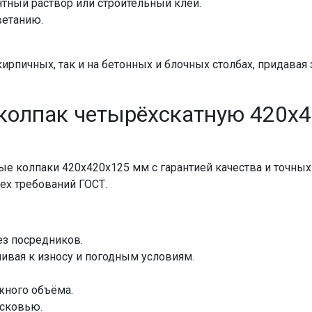
тный раствор или строительный клей.
ветанию.
ирпичных, так и на бетонных и блочных столбах, придавая
колпак четырёхскатную 420x4
ые колпаки 420x420x125 мм с гарантией качества и точн
ех требований ГОСТ.
ез посредников.
ивая к износу и погодным условиям.
жного объёма.
осковью.