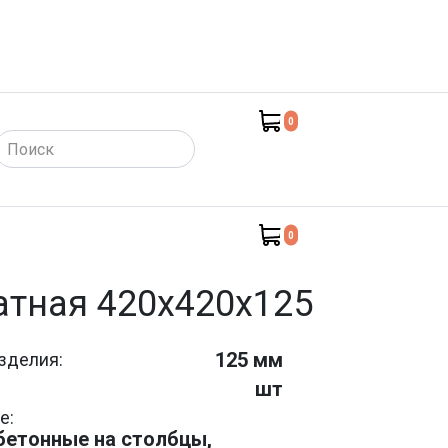
0
такты)
0
атная 420х420х125
125 мм
зделия:
шт
е:
етонные на столбцы,