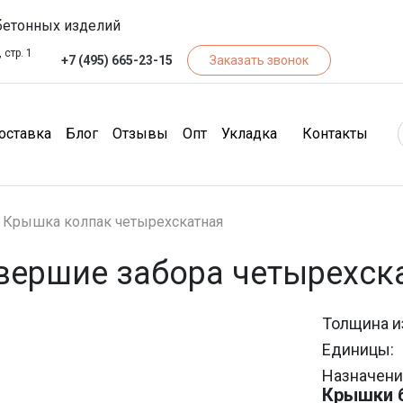
бетонных изделий
 стр. 1
+7 (495) 665-23-15
Заказать звонок
чество)
(Доставка)
(Блог)
(Отзывы)
(Опт)
(Кон
оставка
Блог
Отзывы
Опт
Укладка
Контакты
Крышка колпак четырехскатная
вершие забора четырехск
Толщина и
Единицы:
Назначени
Крышки б