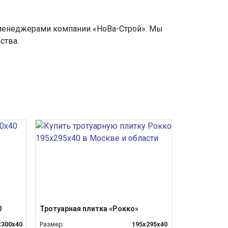
с менеджерами компании «НоВа-Строй». Мы
ства.
0
Тротуарная плитка «Рокко»
х300х40
Размер:
195x295x40