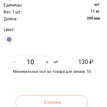
шт
Единицы:
11 кг
Вес 1 шт.:
390 мм
Длина:
1080 кг
Вес 1 паллета:
Цвет:
290 мм
Ширина:
стеновые
Тип продукции:
6133-2019
ГОСТ:
Керамзитобетон
Материал:
30
Количество керамзита (%):
130
₽
шт
Минимальное кол-во товара для заказа: 10
В корзину