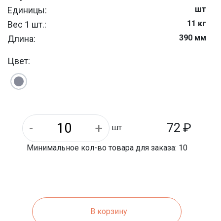
шт
Единицы:
11 кг
Вес 1 шт.:
390 мм
Длина:
1100 кг
Вес 1 паллета:
Цвет:
120 мм
Ширина:
стеновые
Тип продукции:
6133-2019
ГОСТ:
Керамзитобетон
Материал:
30
Количество керамзита (%):
72
₽
шт
Минимальное кол-во товара для заказа: 10
В корзину