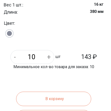
16 кг
Вес 1 шт.:
380 мм
Длина:
1150 кг
Вес 1 паллета:
Цвет:
250 мм
Ширина:
стеновые
Тип продукции:
6133-2019
ГОСТ:
Керамзитобетон
Материал:
30
Количество керамзита (%):
143
₽
шт
Минимальное кол-во товара для заказа: 10
В корзину