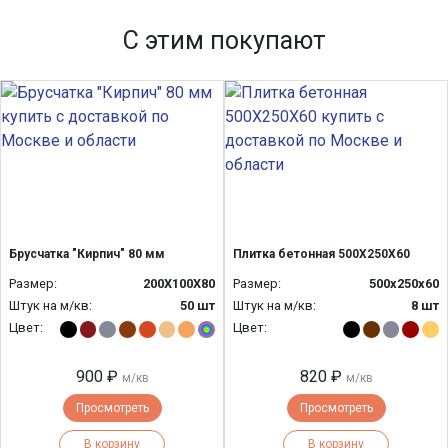
С этим покупают
Брусчатка "Кирпич" 80 мм
Плитка бетонная 500Х250Х60
Размер:
200Х100Х80
Размер:
500х250х60
Штук на м/кв:
50 шт
Штук на м/кв:
8 шт
Цвет:
Цвет:
900 ₽
820 ₽
м/кв
м/кв
Просмотреть
Просмотреть
В корзину
В корзину