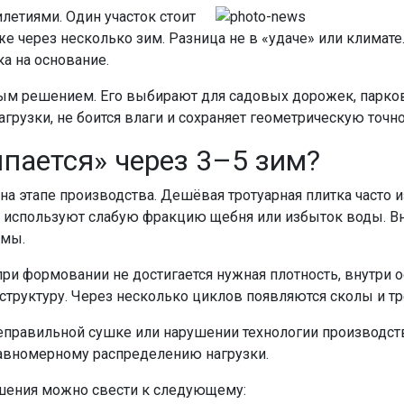
летиями. Один участок стоит
же через несколько зим. Разница не в «удаче» или климате
а на основание.
ым решением. Его выбирают для садовых дорожек, парков
рузки, не боится влаги и сохраняет геометрическую точно
пается» через 3–5 зим?
 на этапе производства. Дешёвая тротуарная плитка часто 
 используют слабую фракцию щебня или избыток воды. Вн
рмы.
при формовании не достигается нужная плотность, внутри о
структуру. Через несколько циклов появляются сколы и т
еправильной сушке или нарушении технологии производств
авномерному распределению нагрузки.
шения можно свести к следующему: