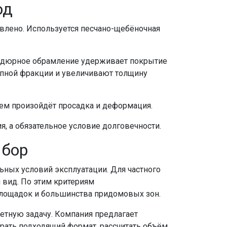
од
влено. Используется песчано-щебёночная
ордюрное обрамление удерживает покрытие
упной фракции и увеличивают толщину
нем произойдёт просадка и деформация.
я, а обязательное условие долговечности.
ыбор
льных условий эксплуатации. Для частного
 вид. По этим критериям
площадок и большинства придомовых зон.
ретную задачу. Компания предлагает
рать подходящий формат, рассчитать объём