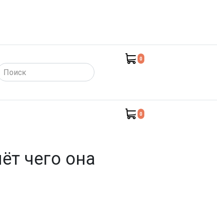
0
такты)
0
ёт чего она