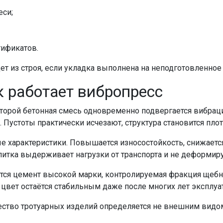
еси;
тификатов.
т из строя, если укладка выполнена на неподготовленное
к работает вибропресс
оторой бетонная смесь одновременно подвергается вибраци
Пустоты практически исчезают, структура становится плот
е характеристики. Повышается износостойкость, снижаетс
литка выдерживает нагрузки от транспорта и не деформир
уется цемент высокой марки, контролируемая фракция щеб
цвет остаётся стабильным даже после многих лет эксплуа
ество тротуарных изделий определяется не внешним видом