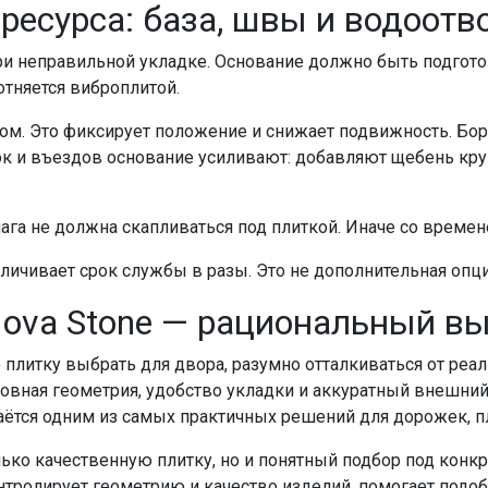
 ресурса: база, швы и водоотв
ри неправильной укладке. Основание должно быть подгото
отняется виброплитой.
м. Это фиксирует положение и снижает подвижность. Б
ок и въездов основание усиливают: добавляют щебень кр
ага не должна скапливаться под плиткой. Иначе со време
личивает срок службы в разы. Это не дополнительная опци
Nova Stone — рациональный в
 плитку выбрать для двора, разумно отталкиваться от реа
овная геометрия, удобство укладки и аккуратный внешний
аётся одним из самых практичных решений для дорожек, 
олько качественную плитку, но и понятный подбор под конк
нтролирует геометрию и качество изделий, помогает подоб