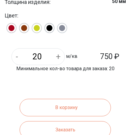
50 мм
Толщина изделия:
4 шт
Штук на м/кв:
Цвет:
10 м/кв
На паллете м/кв:
Уличная
Назначение:
25.5 кг
Вес 1 шт.:
500 мм
Длина:
1020 кг
Вес 1 паллета:
750
₽
м/кв
Минимальное кол-во товара для заказа: 20
В корзину
Заказать